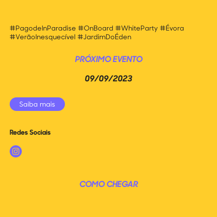
#PagodeInParadise #OnBoard #WhiteParty #Évora
#VerãoInesquecível #JardimDoÉden
PRÓXIMO EVENTO
09/09/2023
Saiba mais
Redes Sociais
COMO CHEGAR