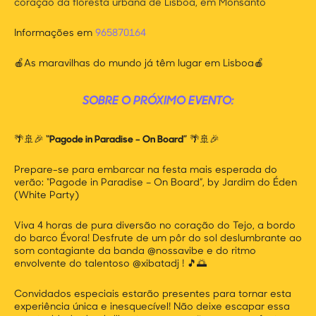
coração da floresta urbana de Lisboa, em Monsanto
Informações em
965870164
🍎As maravilhas do mundo já têm lugar em Lisboa🍎
SOBRE O PRÓXIMO EVENTO:
🌴🚢🎉
“Pagode in Paradise – On Board”
🌴🚢🎉
Prepare-se para embarcar na festa mais esperada do
verão: “Pagode in Paradise – On Board”, by Jardim do Éden
(White Party)
Viva 4 horas de pura diversão no coração do Tejo, a bordo
do barco Évora! Desfrute de um pôr do sol deslumbrante ao
som contagiante da banda @nossavibe e do ritmo
envolvente do talentoso @xibatadj ! 🎵🌅
Convidados especiais estarão presentes para tornar esta
experiência única e inesquecível! Não deixe escapar essa