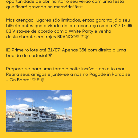
oportunidade de abrilhantar o seu verão com uma festa
que ficará gravada na memória! 💫✨
Mas atenção: lugares são limitados, então garanta já o seu
bilhete antes que a virada de lote aconteça no dia 31/07! 🎟️
🏃‍♂️ Vista-se de acordo com a White Party e venha
deslumbrante em trajes BRANCOS! 👔👗
💵 Primeiro lote até 31/07: Apenas 35€ com direito a uma
bebida de cortesia! 🍹
Prepare-se para uma tarde e noite incríveis em alto mar!
Reúna seus amigos e junte-se a nós no Pagode in Paradise
– On Board! 🌴🚢🎊