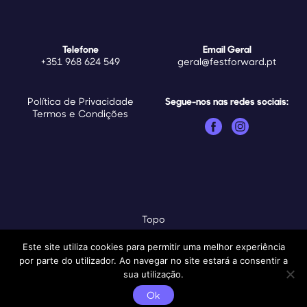
Telefone
Email Geral
+351 968 624 549
geral@festforward.pt
Política de Privacidade
Segue-nos nas redes sociais:
Termos e Condições
Topo
Este site utiliza cookies para permitir uma melhor experiência
© Copyright - Fest Forward.
por parte do utilizador. Ao navegar no site estará a consentir a
sua utilização.
Ok
Design by
Super
.