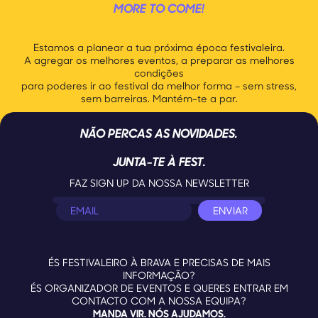
MORE TO COME!
Estamos a planear a tua próxima época festivaleira.
A agregar os melhores eventos, a preparar as melhores
condições
para poderes ir ao festival da melhor forma – sem stress,
sem barreiras. Mantém-te a par.
NÃO PERCAS AS NOVIDADES.
JUNTA-TE À FEST.
FAZ SIGN UP DA NOSSA NEWSLETTER
ÉS FESTIVALEIRO À BRAVA E PRECISAS DE MAIS
INFORMAÇÃO?
ÉS ORGANIZADOR DE EVENTOS E QUERES ENTRAR EM
CONTACTO COM A NOSSA EQUIPA?
MANDA VIR. NÓS AJUDAMOS.