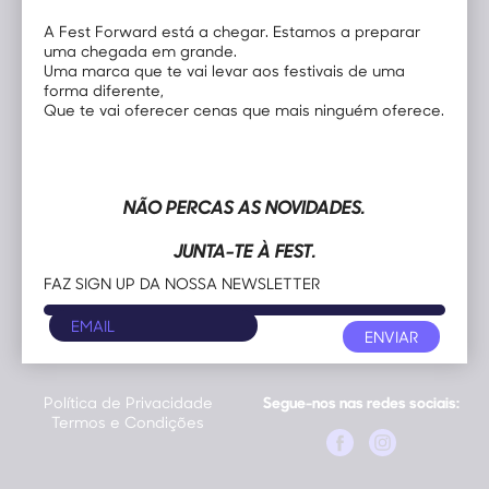
JUNTA-TE À FEST.
A Fest Forward está a chegar. Estamos a preparar
FAZ SIGN UP DA NOSSA NEWSLETTER
uma chegada em grande.
Uma marca que te vai levar aos festivais de uma
forma diferente,
Que te vai oferecer cenas que mais ninguém oferece.
ÉS FESTIVALEIRO À BRAVA E PRECISAS DE MAIS
INFORMAÇÃO?
ÉS ORGANIZADOR DE EVENTOS E QUERES ENTRAR EM
NÃO PERCAS AS NOVIDADES.
CONTACTO COM A NOSSA EQUIPA?
MANDA VIR. NÓS AJUDAMOS.
JUNTA-TE À FEST.
FAZ SIGN UP DA NOSSA NEWSLETTER
Telefone
Email Geral
+351 968 624 549
geral@festforward.pt
Política de Privacidade
Segue-nos nas redes sociais:
Termos e Condições